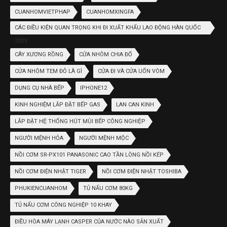
CUANHOMVIETPHAP
CUANHOMXINGFA
CÁC ĐIỀU KIỆN QUAN TRỌNG KHI ĐI XUẤT KHẨU LAO ĐỘNG HÀN QUỐC
2023
CÂY XƯƠNG RỒNG
CỬA NHÔM CHIA ĐỐ
CỬA NHÔM TEM ĐỎ LÀ GÌ
CỬA ĐI VÀ CỬA UỐN VÒM
DỤNG CỤ NHÀ BẾP
IPHONE12
KINH NGHIỆM LẮP ĐẶT BẾP GAS
LAN CAN KINH
LẮP ĐẶT HỆ THỐNG HÚT MÙI BẾP CÔNG NGHIỆP
NGƯỜI MỆNH HỎA
NGƯỜI MỆNH MỘC
NỒI CƠM SR-PX101 PANASONIC CAO TẦN LÒNG NỒI KÉP
NỒI CƠM ĐIỆN NHẬT TIGER
NỒI CƠM ĐIỆN NHẬT TOSHIBA
PHUKIENCUANHOM
TỦ NẤU CƠM 80KG
TỦ NẤU CƠM CÔNG NGHIỆP 10 KHAY
ĐIỀU HÒA MÁY LẠNH CASPER CỦA NƯỚC NÀO SẢN XUẤT