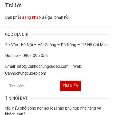
Trả lời
Bạn phải
đăng nhập
để gửi phản hồi.
GÓC ĐỊA CHỈ
Tư Vấn : Hà Nội – Hải Phòng – Đà Nẵng – TP. Hồ Chí Minh
Hotline – 0963 095 056
Email: Info@Canhochungcudep.com – Web:
Canhochungcudep.com
T
ì
m
TIN NỔI BẬT
k
Nồi nấu phở công nghiệp loại nào phù hợp nhà hàng và
i
khách sạn?