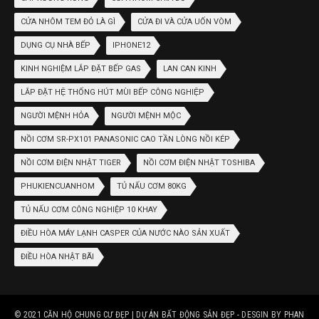
CỬA NHÔM TEM ĐỎ LÀ GÌ
CỬA ĐI VÀ CỬA UỐN VÒM
DỤNG CỤ NHÀ BẾP
IPHONE12
KINH NGHIỆM LẮP ĐẶT BẾP GAS
LAN CAN KINH
LẮP ĐẶT HỆ THỐNG HÚT MÙI BẾP CÔNG NGHIỆP
NGƯỜI MỆNH HỎA
NGƯỜI MỆNH MỘC
NỒI CƠM SR-PX101 PANASONIC CAO TẦN LÒNG NỒI KÉP
NỒI CƠM ĐIỆN NHẬT TIGER
NỒI CƠM ĐIỆN NHẬT TOSHIBA
PHUKIENCUANHOM
TỦ NẤU CƠM 80KG
TỦ NẤU CƠM CÔNG NGHIỆP 10 KHAY
ĐIỀU HÒA MÁY LẠNH CASPER CỦA NƯỚC NÀO SẢN XUẤT
ĐIỀU HÒA NHẬT BÃI
© 2021
CĂN HỘ CHUNG CƯ ĐẸP | DỰ ÁN BẤT ĐỘNG SẢN ĐẸP
- DESGIN BY
PHAN