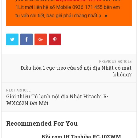
1Lit mời liên hệ số Mobile 0936 171 455 bên em
tư vấn chi tiết, báo giá phải chăng nhất ạ . ♠
PREVIOUS ARTICLE
Điều hòa 1 cục treo cửa sổ nội địa Nhật có mát
không?
NEXT ARTICLE
Giới thiệu Tủ lạnh nội địa Nhật Hitachi R-
WXC62N Đời Mới
Recommended For You
Nồi cơm IH Toshiba RC-10ZWM