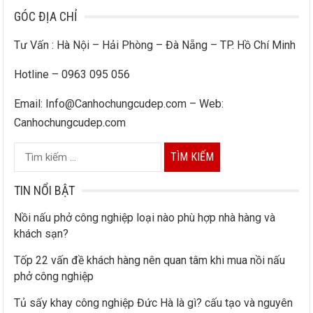
GÓC ĐỊA CHỈ
Tư Vấn : Hà Nội – Hải Phòng – Đà Nẵng – TP. Hồ Chí Minh
Hotline – 0963 095 056
Email: Info@Canhochungcudep.com – Web:
Canhochungcudep.com
T
ì
m
TIN NỔI BẬT
k
Nồi nấu phở công nghiệp loại nào phù hợp nhà hàng và
i
khách sạn?
ế
Tốp 22 vấn đề khách hàng nên quan tâm khi mua nồi nấu
m
phở công nghiệp
c
h
Tủ sấy khay công nghiệp Đức Hà là gì? cấu tạo và nguyên