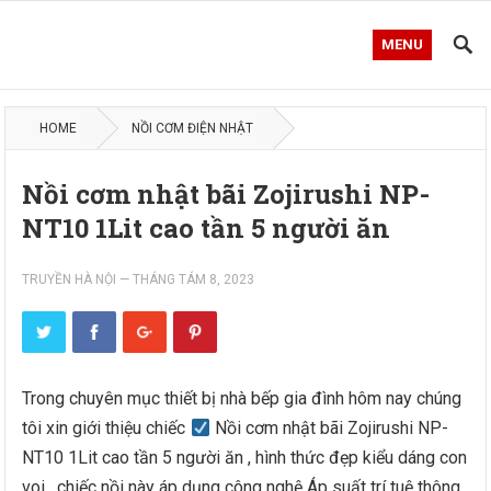
MENU
HOME
NỒI CƠM ĐIỆN NHẬT
Nồi cơm nhật bãi Zojirushi NP-
NT10 1Lit cao tần 5 người ăn
TRUYỀN HÀ NỘI
—
THÁNG TÁM 8, 2023
Trong chuyên mục thiết bị nhà bếp gia đình hôm nay chúng
tôi xin giới thiệu chiếc
Nồi cơm nhật bãi Zojirushi NP-
NT10 1Lit cao tần 5 người ăn , hình thức đẹp kiểu dáng con
voi , chiếc nồi này áp dụng công nghệ Áp suất trí tuệ thông