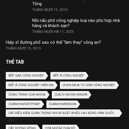
Tông
THÁNG MƯỜI 15, 2019
Nồi nấu phở công nghiệp loại nào phù hợp nhà
hàng và khách sạn?
THÁNG MƯỜI HAI 11, 2025
Hiệp sĩ đường phố sao có thể “làm thay” công an?
THÁNG MƯỜI 15, 2019
THẺ TAB
BẾP GAS CÔNG NGHIỆP
BẾP Á CÔNG NGHIỆP
BẾP Á CÔNG NGHIỆP HIỆN ĐẠI
CHỌN MUA TỦ CƠM CÔNG NGHIỆP
CONG TRINH CUA NHOM
CUA DI NHOM XINGFA
CUANHOMVIETPHAP
CUANHOMXINGFA
CÁC ĐIỀU KIỆN QUAN TRỌNG KHI ĐI XUẤT KHẨU LAO ĐỘNG HÀN QUỐC
2023
CÂY XƯƠNG RỒNG
CỬA NHÔM CHIA ĐỐ