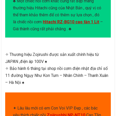
♣ Một chiếc nồi cơm khác cũng rất đẹp mang
thường hiệu Hitachi cũng của Nhật Bản , quý vị có
thể tham khảo thêm để có thêm sự lựa chọn , đó
là chiếc nồi cơm
Hitachi RZ-BG10 cao tần 1 Lit
–
Giá thành cũng rất phải chăng . ♣
✧ Thương hiệu Zojirushi được sản xuất chính hiệu từ
JAPAN ,điện áp 100V ♠
✧ Bảo hành 6 tháng tại shop nồi cơm điện nhật địa chỉ số
11 đường Ngụy Như Kon Tum – Nhân Chính – Thanh Xuân
– Hà Nội ♠
✦ Lâu lâu mới có em Con Voi VIP Đẹp , các bác
yêu thích chiếc nồi
Zojirushhi NP-NT10
Cao Tần