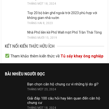
THÁNG MỘT 18, 2024
Top 20 bộ bàn ghế ngoài trời 2023 phù hợp với
không gian nhà vườn
THÁNG HAI 8, 2023
Nhà Phố liền kề Phố Wall mặt Phố Trần Thái Tông
THÁNG MƯỜI 15, 2019
KẾT NỐI KIẾN THỨC HỮU ÍCH
Tham khảo thêm kiến thức về
Tủ sấy khay ông nghiệp
BÀI NHIỀU NGƯỜI ĐỌC
Bạn chọn căn hộ chung cư vì những lý do gì?
THÁNG MỘT 23, 2024
Giải đáp 100 câu hỏi hay liên quan đến căn hộ
chung cư
THÁNG MỘT 18, 2024