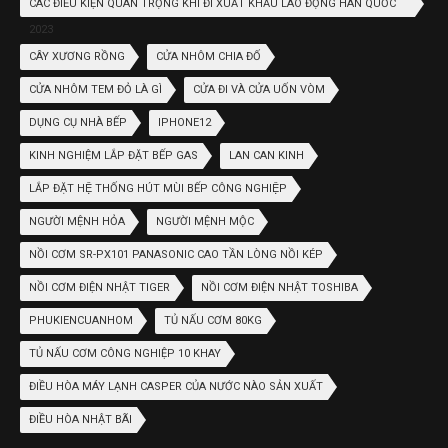
CÁC ĐIỀU KIỆN QUAN TRỌNG KHI ĐI XUẤT KHẨU LAO ĐỘNG HÀN QUỐC
2023
CÂY XƯƠNG RỒNG
CỬA NHÔM CHIA ĐỐ
CỬA NHÔM TEM ĐỎ LÀ GÌ
CỬA ĐI VÀ CỬA UỐN VÒM
DỤNG CỤ NHÀ BẾP
IPHONE12
KINH NGHIỆM LẮP ĐẶT BẾP GAS
LAN CAN KINH
LẮP ĐẶT HỆ THỐNG HÚT MÙI BẾP CÔNG NGHIỆP
NGƯỜI MỆNH HỎA
NGƯỜI MỆNH MỘC
NỒI CƠM SR-PX101 PANASONIC CAO TẦN LÒNG NỒI KÉP
NỒI CƠM ĐIỆN NHẬT TIGER
NỒI CƠM ĐIỆN NHẬT TOSHIBA
PHUKIENCUANHOM
TỦ NẤU CƠM 80KG
TỦ NẤU CƠM CÔNG NGHIỆP 10 KHAY
ĐIỀU HÒA MÁY LẠNH CASPER CỦA NƯỚC NÀO SẢN XUẤT
ĐIỀU HÒA NHẬT BÃI