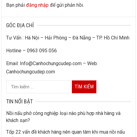
Bạn phải
đăng nhập
để gửi phản hồi.
GÓC ĐỊA CHỈ
Tư Vấn : Hà Nội – Hải Phòng – Đà Nẵng – TP. Hồ Chí Minh
Hotline – 0963 095 056
Email: Info@Canhochungcudep.com – Web:
Canhochungcudep.com
T
ì
m
TIN NỔI BẬT
k
Nồi nấu phở công nghiệp loại nào phù hợp nhà hàng và
i
khách sạn?
ế
Tốp 22 vấn đề khách hàng nên quan tâm khi mua nồi nấu
m