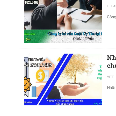
LE LA
Công 
Nh
ch
VIET
Những