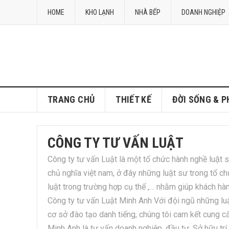
HOME
KHO LẠNH
NHÀ BẾP
DOANH NGHIỆP
TRANG CHỦ
THIẾT KẾ
ĐỜI SỐNG & 
CÔNG TY TƯ VẤN LUẬT
Công ty tư vấn Luật là một tổ chức hành nghề luâ
chủ nghĩa việt nam, ở đây những luật sư trong tổ chức 
luật trong trường hợp cụ thể ,… nhằm giúp khách hà
Công ty tư vấn Luật Minh Anh Với đội ngũ những luậ
cơ sở đào tạo danh tiếng, chúng tôi cam kết cung c
Minh Anh là tư vấn doanh nghiệp, đầu tư, Sở hữu trí 