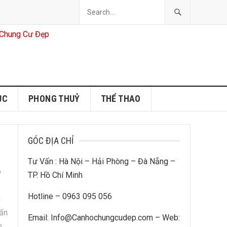
ỤC
PHONG THUỶ
THỂ THAO
GÓC ĐỊA CHỈ
Tư Vấn : Hà Nội – Hải Phòng – Đà Nẵng –
p
TP. Hồ Chí Minh
Hotline – 0963 095 056
g
vấn
Email: Info@Canhochungcudep.com – Web:
n