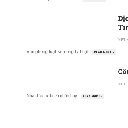
Dị
Tí
VIET
Văn phòng luật sư công ty Luật...
READ MORE »
Cô
VIET
Nhà đầu tư là cá nhân hay...
READ MORE »