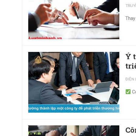
TRUY
Thay 
Ý 
tr
ĐIỆN
Có
Cô