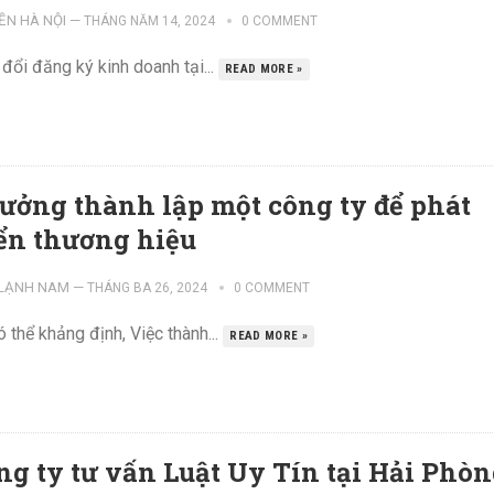
ỀN HÀ NỘI
—
THÁNG NĂM 14, 2024
0 COMMENT
đổi đăng ký kinh doanh tại...
READ MORE »
tưởng thành lập một công ty để phát
iển thương hiệu
 LẠNH NAM
—
THÁNG BA 26, 2024
0 COMMENT
 thể khảng định, Việc thành...
READ MORE »
ng ty tư vấn Luật Uy Tín tại Hải Phò