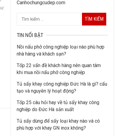
Canhochungcudep.com
hư:
T
ì
m
TIN NỔI BẬT
k
Nồi nấu phở công nghiệp loại nào phù hợp
i
nhà hàng và khách sạn?
ế
Tốp 22 vấn đề khách hàng nên quan tâm
m
khi mua nồi nấu phở công nghiệp
c
h
Tủ sấy khay công nghiệp Đức Hà là gì? cấu
o
tạo và nguyên lý hoạt động?
:
Tốp 25 câu hỏi hay về tủ sấy khay công
nghiệp do Đức Hà sản xuất
Tủ sấy dùng để sấy loại khay nào và có
phù hợp với khay GN inox không?