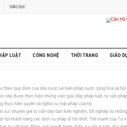
GIÁO DỤC
PHÁP LUẬT
CÔNG NGHỆ
THỜI TRANG
GIÁO D
̣t sư theo quy định của nhà nước và hiến pháp nước cộng hòa xã hội
này được thực hiện những việc giải đáp pháp luật, tư vấn phá
ng thực hiện quyền và nghĩa vụ hợp pháp của họ.
t sư, chuyên gia tư vấn dày dạn kinh nghiệm, tốt nghiệp từ nhữn
ấp tới khách hàng các dịch vụ pháp lý tốt nhất. Thế mạnh của Tư 
tuệ, tư vấn hợp đồng, giải quyết tranh chấp, tư vấn ly hôn, đại diệ