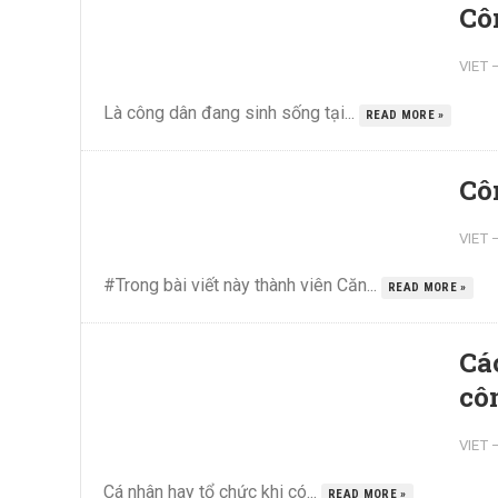
Cô
VIET
Là công dân đang sinh sống tại...
READ MORE »
Cô
VIET
#Trong bài viết này thành viên Căn...
READ MORE »
Cá
cô
VIET
Cá nhân hay tổ chức khi có...
READ MORE »