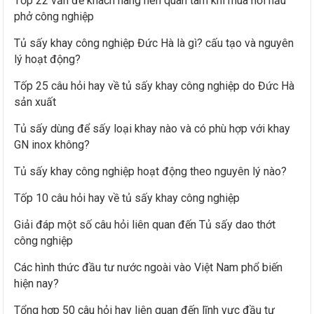
Tốp 22 vấn đề khách hàng nên quan tâm khi mua nồi nấu
m
phở công nghiệp
c
h
Tủ sấy khay công nghiệp Đức Hà là gì? cấu tạo và nguyên
lý hoạt động?
o
:
Tốp 25 câu hỏi hay về tủ sấy khay công nghiệp do Đức Hà
sản xuất
Tủ sấy dùng để sấy loại khay nào và có phù hợp với khay
GN inox không?
Tủ sấy khay công nghiệp hoạt động theo nguyên lý nào?
Tốp 10 câu hỏi hay về tủ sấy khay công nghiệp
Giải đáp một số câu hỏi liên quan đến Tủ sấy dao thớt
công nghiệp
Các hình thức đầu tư nước ngoài vào Việt Nam phổ biến
hiện nay?
Tổng hợp 50 câu hỏi hay liên quan đến lĩnh vực đầu tư