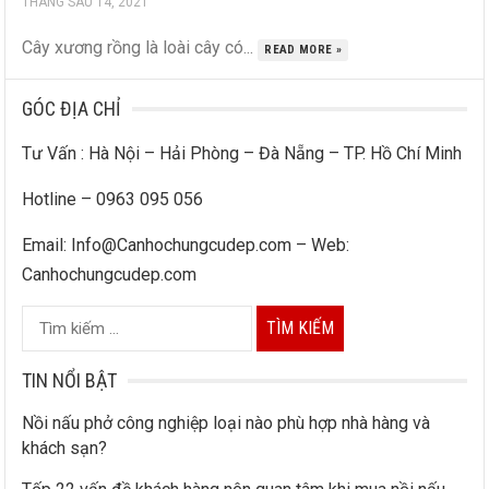
THÁNG SÁU 14, 2021
Cây xương rồng là loài cây có...
READ MORE »
GÓC ĐỊA CHỈ
Tư Vấn : Hà Nội – Hải Phòng – Đà Nẵng – TP. Hồ Chí Minh
Hotline – 0963 095 056
Email: Info@Canhochungcudep.com – Web:
Canhochungcudep.com
T
ì
m
TIN NỔI BẬT
k
Nồi nấu phở công nghiệp loại nào phù hợp nhà hàng và
i
khách sạn?
ế