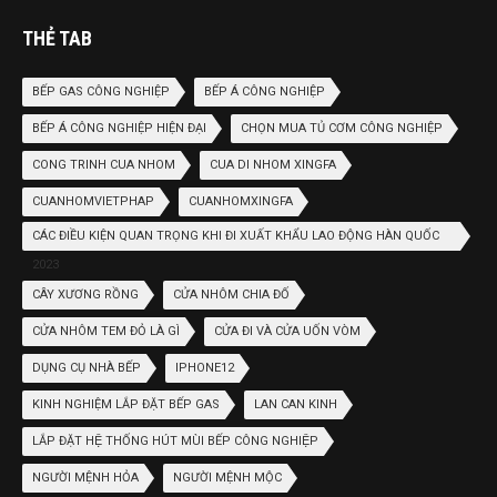
THẺ TAB
BẾP GAS CÔNG NGHIỆP
BẾP Á CÔNG NGHIỆP
BẾP Á CÔNG NGHIỆP HIỆN ĐẠI
CHỌN MUA TỦ CƠM CÔNG NGHIỆP
CONG TRINH CUA NHOM
CUA DI NHOM XINGFA
CUANHOMVIETPHAP
CUANHOMXINGFA
CÁC ĐIỀU KIỆN QUAN TRỌNG KHI ĐI XUẤT KHẨU LAO ĐỘNG HÀN QUỐC
2023
CÂY XƯƠNG RỒNG
CỬA NHÔM CHIA ĐỐ
CỬA NHÔM TEM ĐỎ LÀ GÌ
CỬA ĐI VÀ CỬA UỐN VÒM
DỤNG CỤ NHÀ BẾP
IPHONE12
KINH NGHIỆM LẮP ĐẶT BẾP GAS
LAN CAN KINH
LẮP ĐẶT HỆ THỐNG HÚT MÙI BẾP CÔNG NGHIỆP
NGƯỜI MỆNH HỎA
NGƯỜI MỆNH MỘC