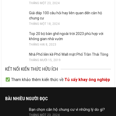
THÁNG MỘT 23, 2024
Giải đáp 100 câu hỏi hay liên quan đến căn hộ
chung cư
THÁNG MỘT 18, 2024
Top 20 bộ bàn ghế ngoài trời 2023 phù hợp với
không gian nhà vườn
THÁNG HAI 8, 2023
Nhà Phố liền kề Phố Wall mặt Phố Trần Thái Tông
THÁNG MƯỜI 15, 2019
KẾT NỐI KIẾN THỨC HỮU ÍCH
Tham khảo thêm kiến thức về
Tủ sấy khay ông nghiệp
BÀI NHIỀU NGƯỜI ĐỌC
Bạn chọn căn hộ chung cư vì những lý do gì?
THÁNG MỘT 23, 2024