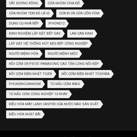
CÂY XƯƠNG RỒNG
CỬA NHÔM CHIA ĐỐ
CỬA NHÔM TEM ĐỎ LÀ GÌ
CỬA ĐI VÀ CỬA UỐN VÒM
DỤNG CỤ NHÀ BẾP
IPHONE12
KINH NGHIỆM LẮP ĐẶT BẾP GAS
LAN CAN KINH
LẮP ĐẶT HỆ THỐNG HÚT MÙI BẾP CÔNG NGHIỆP
NGƯỜI MỆNH HỎA
NGƯỜI MỆNH MỘC
NỒI CƠM SR-PX101 PANASONIC CAO TẦN LÒNG NỒI KÉP
NỒI CƠM ĐIỆN NHẬT TIGER
NỒI CƠM ĐIỆN NHẬT TOSHIBA
PHUKIENCUANHOM
TỦ NẤU CƠM 80KG
TỦ NẤU CƠM CÔNG NGHIỆP 10 KHAY
ĐIỀU HÒA MÁY LẠNH CASPER CỦA NƯỚC NÀO SẢN XUẤT
ĐIỀU HÒA NHẬT BÃI