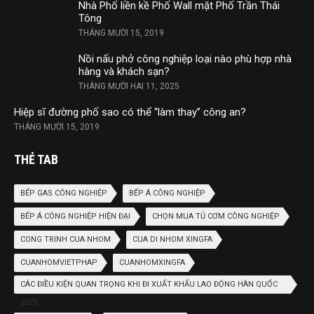
Nhà Phố liền kề Phố Wall mặt Phố Trần Thái
Tông
THÁNG MƯỜI 15, 2019
Nồi nấu phở công nghiệp loại nào phù hợp nhà
hàng và khách sạn?
THÁNG MƯỜI HAI 11, 2025
Hiệp sĩ đường phố sao có thể “làm thay” công an?
THÁNG MƯỜI 15, 2019
THẺ TAB
BẾP GAS CÔNG NGHIỆP
BẾP Á CÔNG NGHIỆP
BẾP Á CÔNG NGHIỆP HIỆN ĐẠI
CHỌN MUA TỦ CƠM CÔNG NGHIỆP
CONG TRINH CUA NHOM
CUA DI NHOM XINGFA
CUANHOMVIETPHAP
CUANHOMXINGFA
CÁC ĐIỀU KIỆN QUAN TRỌNG KHI ĐI XUẤT KHẨU LAO ĐỘNG HÀN QUỐC
2023