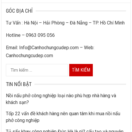
GÓC ĐỊA CHỈ
Tư Vấn : Hà Nội – Hải Phòng – Đà Nẵng – TP. Hồ Chí Minh
Hotline – 0963 095 056
Email: Info@Canhochungcudep.com – Web:
Canhochungcudep.com
T
ì
m
TIN NỔI BẬT
k
Nồi nấu phở công nghiệp loại nào phù hợp nhà hàng và
i
khách sạn?
ế
Tốp 22 vấn đề khách hàng nên quan tâm khi mua nồi nấu
m
phở công nghiệp
c
h
Tủ sấy khay công nghiệp Đức Hà là gì? cấu tạo và nguyên