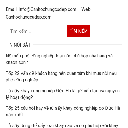
Email: Info@Canhochungcudep.com – Web:
Canhochungcudep.com
T
ì
m
TIN NỔI BẬT
k
Nồi nấu phở công nghiệp loại nào phù hợp nhà hàng và
i
khách sạn?
ế
Tốp 22 vấn đề khách hàng nên quan tâm khi mua nồi nấu
m
phở công nghiệp
c
h
Tủ sấy khay công nghiệp Đức Hà là gì? cấu tạo và nguyên
lý hoạt động?
o
:
Tốp 25 câu hỏi hay về tủ sấy khay công nghiệp do Đức Hà
sản xuất
Tủ sấy dùng để sấy loại khay nào và có phù hợp với khay