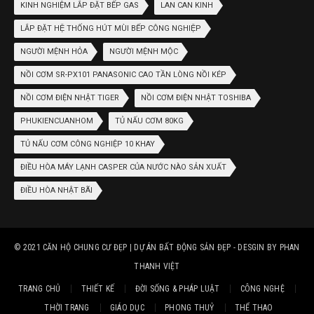
KINH NGHIỆM LẮP ĐẶT BẾP GAS
LAN CAN KINH
LẮP ĐẶT HỆ THỐNG HÚT MÙI BẾP CÔNG NGHIỆP
NGƯỜI MỆNH HỎA
NGƯỜI MỆNH MỘC
NỒI CƠM SR-PX101 PANASONIC CAO TẦN LÒNG NỒI KÉP
NỒI CƠM ĐIỆN NHẬT TIGER
NỒI CƠM ĐIỆN NHẬT TOSHIBA
PHUKIENCUANHOM
TỦ NẤU CƠM 80KG
TỦ NẤU CƠM CÔNG NGHIỆP 10 KHAY
ĐIỀU HÒA MÁY LẠNH CASPER CỦA NƯỚC NÀO SẢN XUẤT
ĐIỀU HÒA NHẬT BÃI
© 2021
CĂN HỘ CHUNG CƯ ĐẸP | DỰ ÁN BẤT ĐỘNG SẢN ĐẸP
- DESGIN BY
PHAN
THANH VIỆT
TRANG CHỦ
THIẾT KẾ
ĐỜI SỐNG & PHÁP LUẬT
CÔNG NGHỆ
THỜI TRANG
GIÁO DỤC
PHONG THUỶ
THỂ THAO