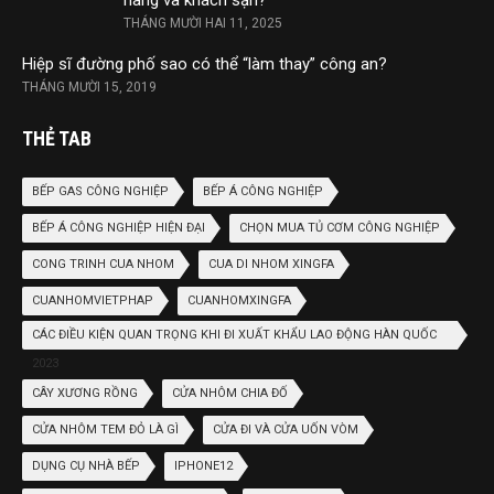
THÁNG MƯỜI HAI 11, 2025
Hiệp sĩ đường phố sao có thể “làm thay” công an?
THÁNG MƯỜI 15, 2019
THẺ TAB
BẾP GAS CÔNG NGHIỆP
BẾP Á CÔNG NGHIỆP
BẾP Á CÔNG NGHIỆP HIỆN ĐẠI
CHỌN MUA TỦ CƠM CÔNG NGHIỆP
CONG TRINH CUA NHOM
CUA DI NHOM XINGFA
CUANHOMVIETPHAP
CUANHOMXINGFA
CÁC ĐIỀU KIỆN QUAN TRỌNG KHI ĐI XUẤT KHẨU LAO ĐỘNG HÀN QUỐC
2023
CÂY XƯƠNG RỒNG
CỬA NHÔM CHIA ĐỐ
CỬA NHÔM TEM ĐỎ LÀ GÌ
CỬA ĐI VÀ CỬA UỐN VÒM
DỤNG CỤ NHÀ BẾP
IPHONE12