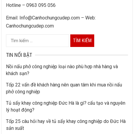
Hotline – 0963 095 056
Email: Info@Canhochungcudep.com – Web:
Canhochungcudep.com
T
ì
m
TIN NỔI BẬT
k
Nồi nấu phở công nghiệp loại nào phù hợp nhà hàng và
i
khách sạn?
ế
Tốp 22 vấn đề khách hàng nên quan tâm khi mua nồi nấu
m
phở công nghiệp
c
h
Tủ sấy khay công nghiệp Đức Hà là gì? cấu tạo và nguyên
lý hoạt động?
o
:
Tốp 25 câu hỏi hay về tủ sấy khay công nghiệp do Đức Hà
sản xuất