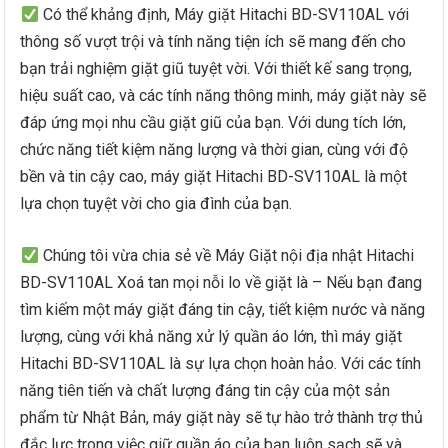
Có thể khảng định, Máy giặt Hitachi BD-SV110AL với
thông số vượt trội và tính năng tiện ích sẽ mang đến cho
bạn trải nghiệm giặt giũ tuyệt vời. Với thiết kế sang trọng,
hiệu suất cao, và các tính năng thông minh, máy giặt này sẽ
đáp ứng mọi nhu cầu giặt giũ của bạn. Với dung tích lớn,
chức năng tiết kiệm năng lượng và thời gian, cùng với độ
bền và tin cậy cao, máy giặt Hitachi BD-SV110AL là một
lựa chọn tuyệt vời cho gia đình của bạn.
Chúng tôi vừa chia sẻ về Máy Giặt nội địa nhật Hitachi
BD-SV110AL Xoá tan mọi nỗi lo về giặt là – Nếu bạn đang
tìm kiếm một máy giặt đáng tin cậy, tiết kiệm nước và năng
lượng, cùng với khả năng xử lý quần áo lớn, thì máy giặt
Hitachi BD-SV110AL là sự lựa chọn hoàn hảo. Với các tính
năng tiên tiến và chất lượng đáng tin cậy của một sản
phẩm từ Nhật Bản, máy giặt này sẽ tự hào trở thành trợ thủ
đắc lực trong việc giữ quần áo của bạn luôn sạch sẽ và