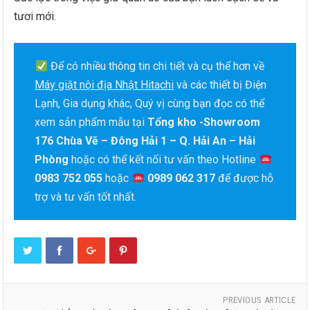
tươi mới.
Để có nhiều thông tin chi tiết và cụ thể hơn về
Máy giặt nội địa Nhật Hitachi
và các thiết bị Điện
Lạnh, Gia dụng khác, Quý vị cùng bạn đọc có thể
xem sản phẩm mẫu tại
Tổng kho -Showroom
176 Chùa Vẽ – Đông Hải 1 – Q. Hải An – Hải
Phòng
hoặc có thể kết nối tư vấn theo Hotline
0983 752 055
hoặc
0989 062 317
để được hỗ
trợ và tư vấn tốt nhất.
PREVIOUS ARTICLE