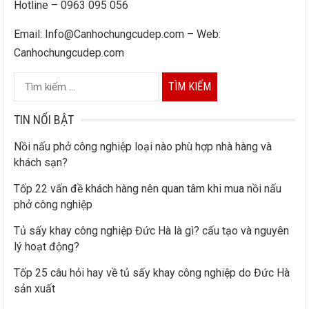
Hotline – 0963 095 056
Email: Info@Canhochungcudep.com – Web:
Canhochungcudep.com
T
ì
m
TIN NỔI BẬT
k
Nồi nấu phở công nghiệp loại nào phù hợp nhà hàng và
i
khách sạn?
ế
Tốp 22 vấn đề khách hàng nên quan tâm khi mua nồi nấu
m
phở công nghiệp
c
h
Tủ sấy khay công nghiệp Đức Hà là gì? cấu tạo và nguyên
lý hoạt động?
o
:
Tốp 25 câu hỏi hay về tủ sấy khay công nghiệp do Đức Hà
sản xuất